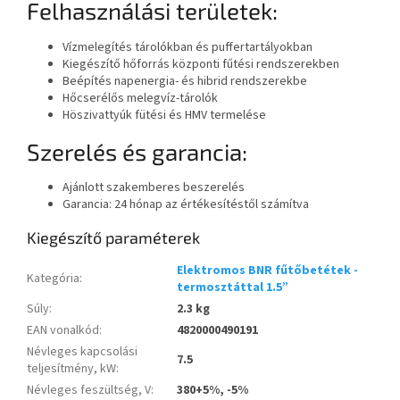
Felhasználási területek:
Vízmelegítés tárolókban és puffertartályokban
Kiegészítő hőforrás központi fűtési rendszerekben
Beépítés napenergia- és hibrid rendszerekbe
Hőcserélős melegvíz-tárolók
Höszivattyúk fütési és HMV termelése
Szerelés és garancia:
Ajánlott szakemberes beszerelés
Garancia: 24 hónap az értékesítéstől számítva
Kiegészítő paraméterek
Elektromos BNR fűtőbetétek -
Kategória
:
termosztáttal 1.5”
Súly
:
2.3 kg
EAN vonalkód
:
4820000490191
Névleges kapcsolási
7.5
teljesítmény, kW
:
Névleges feszültség, V
:
380+5%, -5%