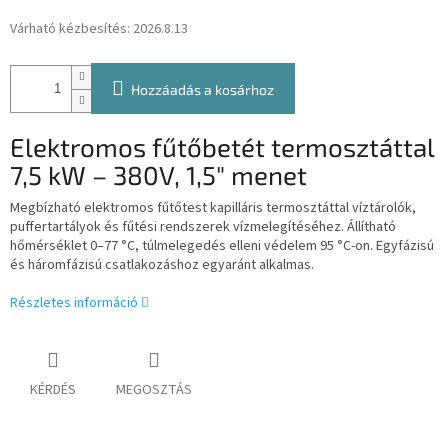
Várható kézbesítés:
2026.8.13
Hozzáadás a kosárhoz
Elektromos fűtőbetét termosztáttal
7,5 kW – 380V, 1,5" menet
Megbízható elektromos fűtőtest kapilláris termosztáttal víztárolók,
puffertartályok és fűtési rendszerek vízmelegítéséhez. Állítható
hőmérséklet 0–77 °C, túlmelegedés elleni védelem 95 °C-on. Egyfázisú
és háromfázisú csatlakozáshoz egyaránt alkalmas.
Részletes információ
KÉRDÉS
MEGOSZTÁS