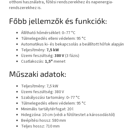
otthoni használatra, fűtési rendszerekhez és napenergia-
rendszerekhez is.
Főbb jellemzők és funkciók:
Állítható hőmérséklet: 0–77 °C
Túlmelegedés elleni védelem: 95 °C
Automatikus ki- és bekapcsolás a beállított hőfok alapján
Teljesítmény:
7,5 kW
Üzemi feszültség:
380 V
(3 fázis)
Csatlakozás:
1,5"
menet
Műszaki adatok:
Teljesítmény: 7,5 kW
Üzemi feszültség: 380 V
Szabályozási tartomány: 0–77 °C
Túlmelegedés elleni védelem: 95 °C
Minimális tartálytérfogat: 20 l
Hidegzóna: 10 cm (védi a fűtőtestet a károsodástól)
Beépítési hossz: 580 mm
Teljes hossz: 710 mm