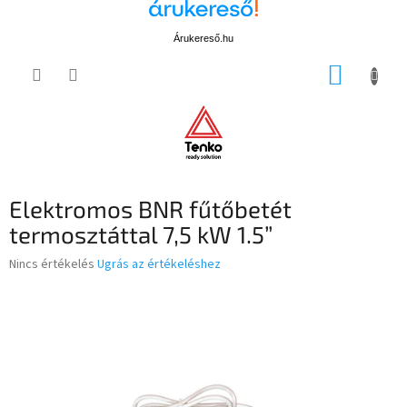
Árukereső.hu
Ugrás
KOSÁR
a
fő
tartalomhoz
Elektromos BNR fűtőbetét
termosztáttal 7,5 kW 1.5”
A
Nincs értékelés
Ugrás az értékeléshez
termék
átlagos
értékelése
5-
ből
0,0
csillag.