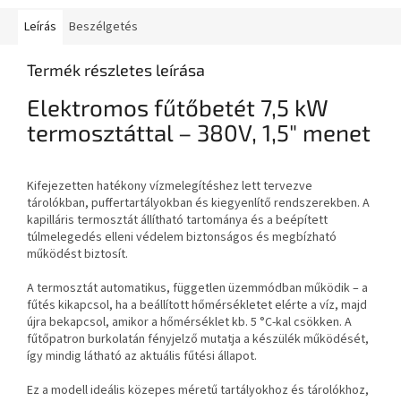
Leírás
Beszélgetés
Termék részletes leírása
Elektromos fűtőbetét 7,5 kW
termosztáttal – 380V, 1,5" menet
Kifejezetten hatékony vízmelegítéshez lett tervezve
tárolókban, puffertartályokban és kiegyenlítő rendszerekben. A
kapilláris termosztát állítható tartománya és a beépített
túlmelegedés elleni védelem biztonságos és megbízható
működést biztosít.
A termosztát automatikus, független üzemmódban működik – a
fűtés kikapcsol, ha a beállított hőmérsékletet elérte a víz, majd
újra bekapcsol, amikor a hőmérséklet kb. 5 °C-kal csökken. A
fűtőpatron burkolatán fényjelző mutatja a készülék működését,
így mindig látható az aktuális fűtési állapot.
Ez a modell ideális közepes méretű tartályokhoz és tárolókhoz,