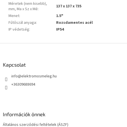
Méretek (nem kisebb),
137 x 137 x 735
mm, Ma x Sz x Mé
:
Menet
:
1.5"
Fűtőszál anyaga
:
Rozsdamentes acél
IP védetség
:
IP54
L
á
b
l
Kapcsolat
é
info
@
elektromosmeleg.hu
c
+36309688694
Információk önnek
Általános szerződési feltételek (ÁSZF)