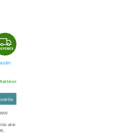
I
NGYENES
N
kazán
G
Y
Raktáron
E
osárba
N
380V
E
ztás akár
S
kW,