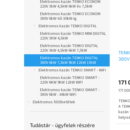
Elektromos kazán TENKO ECONOM
r
e
n
220V 3kW 4,5kW 6kW és 7,5kW
m
k
e
Elektromos kazán TENKO ECONOM
é
r
l
380V 6kW-tól 30kW-ig
k
e
Elektromos kazán TENKO DIGITAL
e
n
Elektromos kazán TENKO MINI DIGITAL
k
d
220V 3KW 4,5kW
l
e
Elektromos kazán TENKO DIGITAL
i
z
220V 3kW 4,5kW 6kW 7,5kW
TENK
s
é
Elektromos kazán TENKO DIGITAL
380V
t
s
380V 6kW 7,5kW 9kW 12kW 15kW
á
e
Elektromos kazán TENKO SMART - WiFi
j
Elektromos kazán TENKO SMART -
a
171 
220V 6KW 9kW 12kW WIFI
Elektromos kazán TENKO SMART -
Egység
171 000
380V 6kW - 36kW WiFi
TENKO 
Elektromos fűtőbetétek
A TENK
kazán 
helyis
padlóf
Tudástár - ügyfelek részére