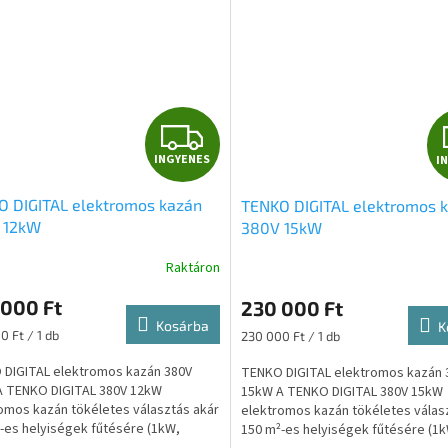
I
INGYENES
I
N
O DIGITAL elektromos kazán
TENKO DIGITAL elektromos 
G
 12kW
380V 15kW
Y
Raktáron
E
 000 Ft
230 000 Ft
Kosárba
K
N
ár:
Egységár:
0 Ft / 1 db
230 000 Ft / 1 db
DIGITAL elektromos kazán 380V
TENKO DIGITAL elektromos kazán 
E
A TENKO DIGITAL 380V 12kW
15kW A TENKO DIGITAL 380V 15kW
omos kazán tökéletes választás akár
elektromos kazán tökéletes válas
S
-es helyiségek fűtésére (1kW,
150 m²-es helyiségek fűtésére (1