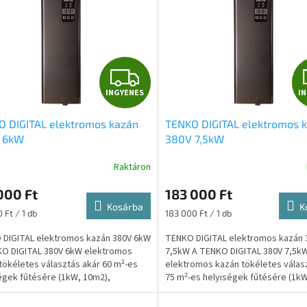
I
INGYENES
I
N
O DIGITAL elektromos kazán
TENKO DIGITAL elektromos 
G
 6kW
380V 7,5kW
Y
Raktáron
E
000 Ft
183 000 Ft
Kosárba
K
N
ár:
Egységár:
 Ft / 1 db
183 000 Ft / 1 db
DIGITAL elektromos kazán 380V 6kW
TENKO DIGITAL elektromos kazán 
E
O DIGITAL 380V 6kW elektromos
7,5kW A TENKO DIGITAL 380V 7,5k
tökéletes választás akár 60 m²-es
elektromos kazán tökéletes válas
S
égek fűtésére (1kW, 10m2),
75 m²-es helyiségek fűtésére (1kW
ütéshez, vagy meglévő...
padlófütéshez, vagy...