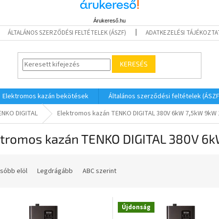
Árukereső.hu
ÁLTALÁNOS SZERZŐDÉSI FELTÉTELEK (ÁSZF)
ADATKEZELÉSI TÁJÉKOZTA
KERESÉS
Elektromos kazán bekötések
Általános szerződési feltételek (ÁSZF
ENKO DIGITAL
Elektromos kazán TENKO DIGITAL 380V 6kW 7,5kW 9kW
ktromos kazán TENKO DIGITAL 380V 6
sóbb elöl
Legdrágább
ABC szerint
Újdonság