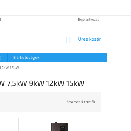
TÓ - GDPR
IMPRESSZUM
ELEKTROMOS KAZÁN BEKÖTÉSEK
Bejelentkezés
EL
KOSÁR
Üres kosár
)
Elérhetőségek
 12kW 15kW
kW 7,5kW 9kW 12kW 15kW
összesen
5
termék