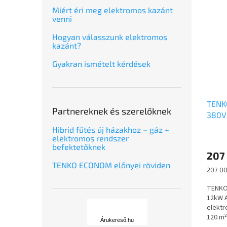
Miért éri meg elektromos kazánt
venni
Hogyan válasszunk elektromos
kazánt?
Gyakran ismételt kérdések
TENK
Partnereknek és szerelőknek
380V
Hibrid fűtés új házakhoz – gáz +
elektromos rendszer
befektetőknek
207
TENKO ECONOM előnyei röviden
Egység
207 00
TENKO 
12kW 
Á
elektr
r
120 m²
u
Árukereső.hu