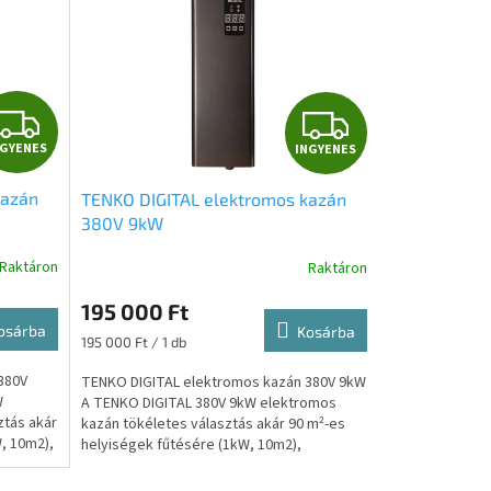
I
I
NGYENES
INGYENES
N
N
kazán
TENKO DIGITAL elektromos kazán
G
G
380V 9kW
Y
Y
Raktáron
Raktáron
E
E
195 000 Ft
osárba
Kosárba
N
N
Egységár:
195 000 Ft / 1 db
380V
TENKO DIGITAL elektromos kazán 380V 9kW
E
E
W
A TENKO DIGITAL 380V 9kW elektromos
ztás akár
kazán tökéletes választás akár 90 m²-es
S
S
, 10m2),
helyiségek fűtésére (1kW, 10m2),
padlófütéshez, vagy meglévő...