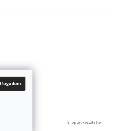
lfogadom
Shoptet készítette