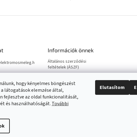
 padlófütéshez, vagy...
10m2), padlófütéshez, vagy...
L
i
s
t
a
i
r
á
at
Információk önnek
n
y
Általános szerződési
elektromosmeleg.h
í
feltételek (ÁSZF)
t
Adatkezelési tájékoztató -
9688694
á
GDPR
ználunk, hogy kényelmes böngészést
s
Elutasítom
E
Impresszum
e
 a látogatások elemzése által,
l
Elektromos kazán bekötések
 fejlesztve az oldal funkcionalitását,
e
yét és használhatóságát.
További
Elérhetőségek
m
e
i
ok
g fenntartva.
Süti beállítások szerkesztése