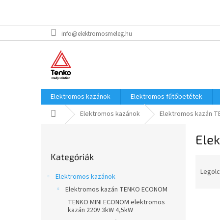
Ugrás
info@elektromosmeleg.hu
a
fő
tartalomhoz
Elektromos kazánok
Elektromos fűtőbetétek
Kezdőlap
Elektromos kazánok
Elektromos kazán T
O
Ele
l
Kategóriák
d
Kategóriák
átugrása
T
a
e
l
Legolc
Elektromos kazánok
r
s
Elektromos kazán TENKO ECONOM
m
ó
T
é
TENKO MINI ECONOM elektromos
p
kazán 220V 3kW 4,5kW
e
k
a