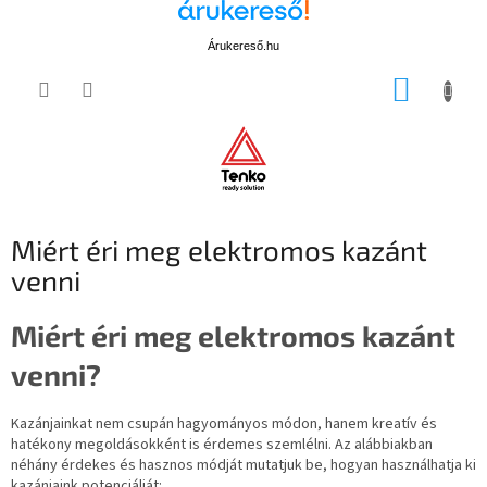
Árukereső.hu
Ugrás
KOSÁR
a
fő
tartalomhoz
Miért éri meg elektromos kazánt
venni
Miért éri meg elektromos kazánt
venni?
Kazánjainkat nem csupán hagyományos módon, hanem kreatív és
hatékony megoldásokként is érdemes szemlélni. Az alábbiakban
néhány érdekes és hasznos módját mutatjuk be, hogyan használhatja ki
kazánjaink potenciálját: