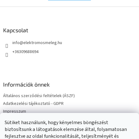
L
á
b
l
Kapcsolat
é
info
@
elektromosmeleg.hu
c
+36309688694
Információk önnek
Általános szerződési feltételek (ÁSZF)
Adatkezelési tájékoztató - GDPR
Impresszum
Elektromos kazán bekötések
Sütiket használunk, hogy kényelmes böngészést
Elérhetőségek
biztosítsunk a látogatások elemzése által, folyamatosan
fejlesztve az oldal funkcionalitását, teljesítményét és