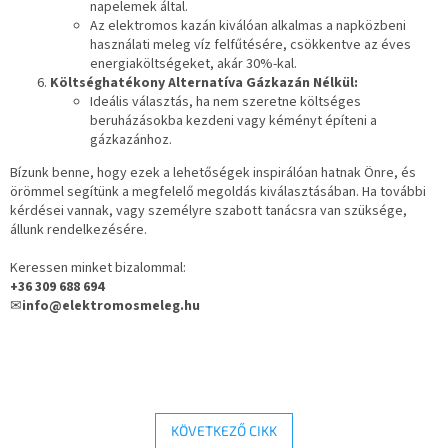
napelemek által.
Az elektromos kazán kiválóan alkalmas a napközbeni
használati meleg víz felfűtésére, csökkentve az éves
energiaköltségeket, akár 30%-kal.
Költséghatékony Alternatíva Gázkazán Nélkül:
Ideális választás, ha nem szeretne költséges
beruházásokba kezdeni vagy kéményt építeni a
gázkazánhoz.
Bízunk benne, hogy ezek a lehetőségek inspirálóan hatnak Önre, és
örömmel segítünk a megfelelő megoldás kiválasztásában. Ha további
kérdései vannak, vagy személyre szabott tanácsra van szüksége,
állunk rendelkezésére.
Keressen minket bizalommal:
+36 309 688 694
✉
info@elektromosmeleg.hu
KÖVETKEZŐ CIKK