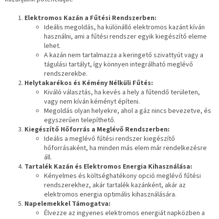
Elektromos Kazán a Fűtési Rendszerben:
Ideális megoldás, ha különálló elektromos kazánt kíván
használni, ami a fűtési rendszer egyik kiegészítő eleme
lehet.
A kazán nem tartalmazza a keringető szivattyút vagy a
tágulási tartályt, így könnyen integrálható meglévő
rendszerekbe.
Helytakarékos és Kémény Nélküli Fűtés:
Kiváló választás, ha kevés a hely a fűtendő területen,
vagy nem kíván kéményt építeni.
Megoldás olyan helyekre, ahol a gáz nincs bevezetve, és
egyszerűen telepíthető.
Kiegészítő Hőforrás a Meglévő Rendszerben:
Ideális a meglévő fűtési rendszer kiegészítő
hőforrásaként, ha minden más elem már rendelkezésre
áll.
Tartalék Kazán és Elektromos Energia Kihasználása:
Kényelmes és költséghatékony opció meglévő fűtési
rendszerekhez, akár tartalék kazánként, akár az
elektromos energia optimális kihasználására.
Napelemekkel Támogatva:
Élvezze az ingyenes elektromos energiát napközben a