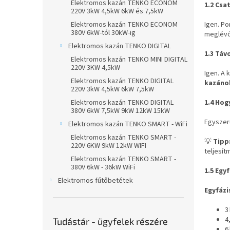
Elektromos kazán TENKO ECONOM
1.2 Csa
n
220V 3kW 4,5kW 6kW és 7,5kW
e
Igen. Po
Elektromos kazán TENKO ECONOM
l
380V 6kW-tól 30kW-ig
meglévő
Elektromos kazán TENKO DIGITAL
1.3 Táv
Elektromos kazán TENKO MINI DIGITAL
220V 3KW 4,5kW
Igen. A
Elektromos kazán TENKO DIGITAL
kazánok
220V 3kW 4,5kW 6kW 7,5kW
1.4 Hog
Elektromos kazán TENKO DIGITAL
380V 6kW 7,5kW 9kW 12kW 15kW
Egyszer
Elektromos kazán TENKO SMART - WiFi
Elektromos kazán TENKO SMART -
💡
Tipp
220V 6KW 9kW 12kW WIFI
teljesí
Elektromos kazán TENKO SMART -
380V 6kW - 36kW WiFi
1.5 Egy
Elektromos fűtőbetétek
Egyfázi
3
4
Tudástár - ügyfelek részére
6