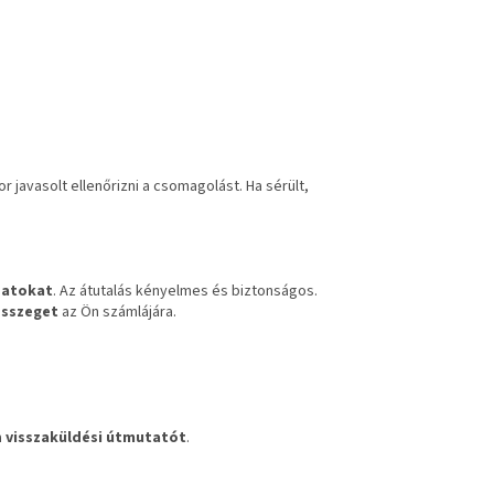
kor javasolt ellenőrizni a csomagolást. Ha sérült,
datokat
. Az átutalás kényelmes és biztonságos.
összeget
az Ön számlájára.
a
visszaküldési útmutatót
.