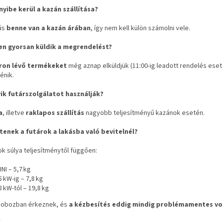
nyibe kerül a kazán szállítása?
tás
benne van a kazán árában
, így nem kell külön számolni vele.
yen gyorsan küldik a megrendelést?
ron lévő termékeket
még aznap elküldjük (11:00‑ig leadott rendelés eset
énik.
yik futárszolgálatot használják?
a
, illetve
raklapos szállítás
nagyobb teljesítményű kazánok esetén.
ítenek a futárok a lakásba való bevitelnél?
k súlya teljesítménytől függően:
INI – 5,7 kg
5 kW‑ig – 7,8 kg
8 kW‑tól – 19,8 kg
dobozban érkeznek, és
a kézbesítés eddig mindig problémamentes vo