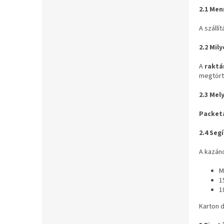
2.1 Men
A szállí
2.2 Mil
A
raktá
megtört
2.3 Mel
Packet
2.4 Seg
A kazáno
M
1
1
Karton 