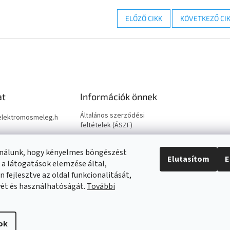
ELŐZŐ CIKK
KÖVETKEZŐ CI
at
Információk önnek
Általános szerződési
elektromosmeleg.h
feltételek (ÁSZF)
Adatkezelési tájékoztató -
9688694
GDPR
ználunk, hogy kényelmes böngészést
Elutasítom
E
Impresszum
 a látogatások elemzése által,
Elektromos kazán bekötések
 fejlesztve az oldal funkcionalitását,
yét és használhatóságát.
További
Elérhetőségek
ok
g fenntartva.
Süti beállítások szerkesztése