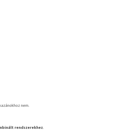
kazánokhoz nem.
mbinált rendszerekhez
.