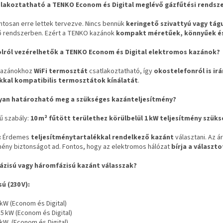
tlakoztatható a TENKO Econom és Digital meglévő gázfűtési rendsz
ntosan erre lettek tervezve. Nincs bennük
keringető szivattyú vagy tágu
 rendszerben. Ezért a TENKO kazánok
kompakt méretűek, könnyűek és
olról vezérelhetők a TENKO Econom és Digital elektromos kazánok?
 kazánokhoz
WiFi termosztát
csatlakoztatható, így
okostelefonról is ir
kal kompatibilis termosztátok kínálatát
.
yan határozható meg a szükséges kazánteljesítmény?
ű szabály:
10
m
² f
űt
ött ter
ülethez k
ör
ülbel
ül 1
kW teljes
ítm
ény sz
üks
:
Érdemes
teljesítménytartalékkal rendelkező kazánt
választani. Az á
tmény biztonságot ad. Fontos, hogy az elektromos hálózat
bírja a választ
fázisú vagy háromfázisú kazánt válasszak?
sú (230
V):
 kW (Econom és Digital)
,5 kW (Econom és Digital)
 kW (Econom és Digital)