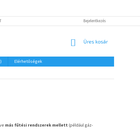
TÓ - GDPR
IMPRESSZUM
ELEKTROMOS KAZÁN BEKÖTÉSEK
Bejelentkezés
EL
KOSÁR
Üres kosár
)
Elérhetőségek
etve
más fűtési rendszerek mellett
(például gáz‑