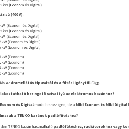
,5 kW (Econom és Digital)
zisú (400
V):
 kW (Econom és Digital)
,5 kW (Econom és Digital)
 kW (Econom és Digital)
2 kW (Econom és Digital)
5 kW (Econom és Digital)
8 kW (Econom)
1 kW (Econom)
4 kW (Econom)
0 kW (Econom)
ztás az
áramellátás típusától és a fűtési igénytől
függ.
tlakoztatható keringető szivattyú az elektromos kazánhoz?
Econom és Digital
modellekhez igen, de a
MINI Econom és MINI Digital
almasak a TENKO kazánok padlófűtéshez?
inden TENKO kazán használható
padlófűtéshez, radiátorokhoz vagy ko