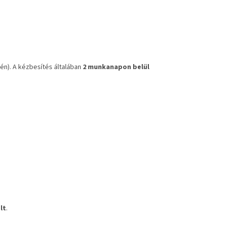
én). A kézbesítés általában
2 munkanapon belül
lt
.