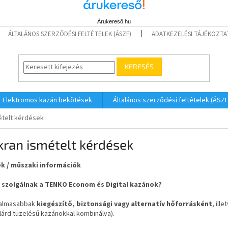
Árukereső.hu
ÁLTALÁNOS SZERZŐDÉSI FELTÉTELEK (ÁSZF)
ADATKEZELÉSI TÁJÉKOZTA
KERESÉS
Elektromos kazán bekötések
Általános szerződési feltételek (ÁSZF
ételt kérdések
ran ismételt kérdések
k / műszaki információk
e szolgálnak a TENKO Econom és Digital kazánok?
kalmasabbak
kiegészítő, biztonsági vagy alternatív hőforrásként
, ill
lárd tüzelésű kazánokkal kombinálva).