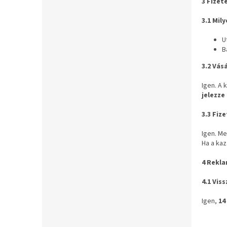
3 Fizet
3.1 Mil
U
B
3.2 Vás
Igen. A 
jelezze
3.3 Fiz
Igen. M
Ha a kaz
4 Rekla
4.1 Vis
Igen,
14