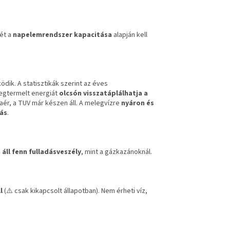
yét a
napelemrendszer kapacitása
alapján kell
dik. A statisztikák szerint az éves
egtermelt energiát
olcsón visszatáplálhatja a
zaér, a TUV már készen áll. A melegvízre
nyáron és
ás
.
áll fenn fulladásveszély
, mint a gázkazánoknál.
l
(⚠️ csak kikapcsolt állapotban). Nem érheti víz,