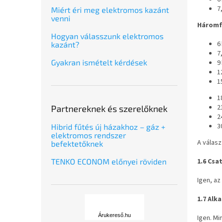
7
Miért éri meg elektromos kazánt
venni
Háromfá
Hogyan válasszunk elektromos
6
kazánt?
7
Gyakran ismételt kérdések
9
1
1
1
2
Partnereknek és szerelőknek
2
3
Hibrid fűtés új házakhoz – gáz +
elektromos rendszer
A válas
befektetőknek
1.6 Csa
TENKO ECONOM előnyei röviden
Igen, az
Á
1.7 Alk
r
u
Árukereső.hu
Igen. M