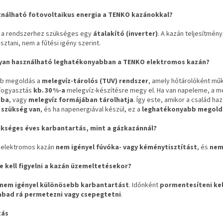
ználható fotovoltaikus energia a TENKO kazánokkal?
e a rendszerhez szükséges egy
átalakító (inverter)
. A kazán teljesítmén
ztani, nem a fűtési igény szerint.
gyan használható leghatékonyabban a TENKO elektromos kazán?
bb megoldás a
melegvíz‑tárolós (TUV) rendszer
, amely hőtárolóként műkö
fogyasztás
kb.
30
%‑a
melegvíz‑készítésre megy el. Ha van napeleme, a m
tba
, vagy
melegvíz formájában tárolhatja
. Így este, amikor a család ha
s szükség van
, és ha napenergiával készül, ez a
leghatékonyabb megold
ükséges éves karbantartás, mint a gázkazánnál?
 elektromos kazán
nem igényel fúvóka‑ vagy kéménytisztítást
, és
nem 
re kell figyelni a kazán üzemeltetésekor?
nem igényel különösebb karbantartást
. Időnként
pormentesíteni kel
abad rá permetezni vagy csepegtetni
.
tás