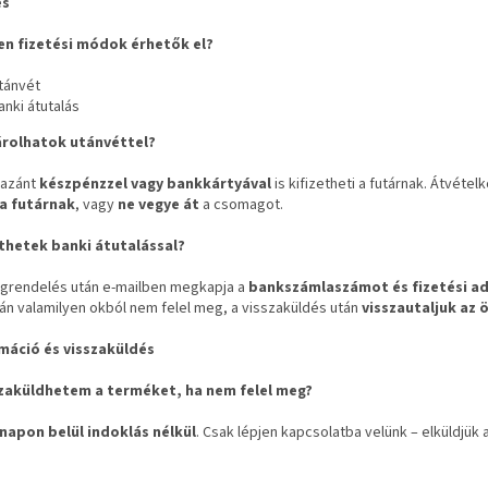
és
yen fizetési módok érhetők el?
tánvét
anki átutalás
árolhatok utánvéttel?
kazánt
készpénzzel vagy bankkártyával
is kifizetheti a futárnak. Átvétel
 a futárnak
, vagy
ne vegye át
a csomagot.
ethetek banki átutalással?
egrendelés után e‑mailben megkapja a
bankszámlaszámot és fizetési a
án valamilyen okból nem felel meg, a visszaküldés után
visszautaljuk az 
máció és visszaküldés
szaküldhetem a terméket, ha nem felel meg?
napon bel
ül indokl
ás n
élk
ül
. Csak lépjen kapcsolatba velünk – elküldjük 