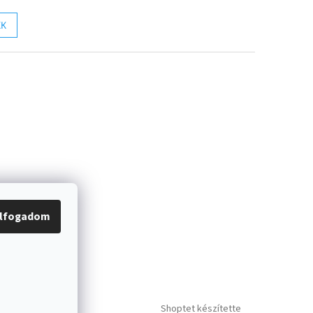
KK
lfogadom
Shoptet készítette