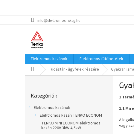
Ugrás
info@elektromosmeleg.hu
a
fő
tartalomhoz
Elektromos kazánok
Elektromos fűtőbetétek
Kezdőlap
Tudástár - ügyfelek részére
Gyakran ism
O
Gyak
l
Kategóriák
d
Kategóriák
átugrása
1 Termé
a
l
Elektromos kazánok
1.1 Mir
s
Elektromos kazán TENKO ECONOM
ó
A legal
TENKO MINI ECONOM elektromos
p
vagy szi
kazán 220V 3kW 4,5kW
a