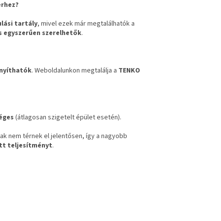
erhez?
lási tartály
, mivel ezek már megtalálhatók a
 egyszerűen szerelhetők
.
ányíthatók
. Weboldalunkon megtalálja a
TENKO
éges
(átlagosan szigetelt épület esetén).
rak nem térnek el jelentősen, így a nagyobb
ott teljesítményt
.