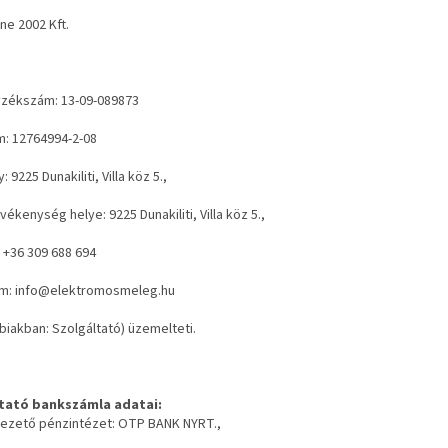
ne 2002 Kft.
yzékszám:
13-09-089873
m:
12764994-2-08
y:
9225 Dunakiliti, Villa köz 5.,
tevékenység helye:
9225 Dunakiliti, Villa köz 5.,
:
+36 309 688 694
ím:
info@elektromosmeleg.hu
biakban: Szolgáltató) üzemelteti.
tató bankszámla adatai:
ezető pénzintézet:
OTP BANK NYRT.,