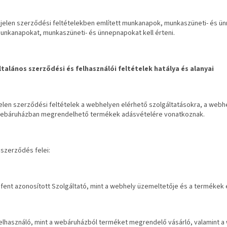
 jelen szerződési feltételekben említett munkanapok, munkaszüneti- és ünn
unkanapokat, munkaszüneti- és ünnepnapokat kell érteni.
ltalános szerződési és felhasználói feltételek hatálya és alanyai
elen szerződési feltételek a webhelyen elérhető szolgáltatásokra, a web
ebáruházban megrendelhető termékek adásvételére vonatkoznak.
 szerződés felei:
 fent azonosított Szolgáltató, mint a webhely üzemeltetője és a termékek e
elhasználó, mint a webáruházból terméket megrendelő vásárló, valamint a