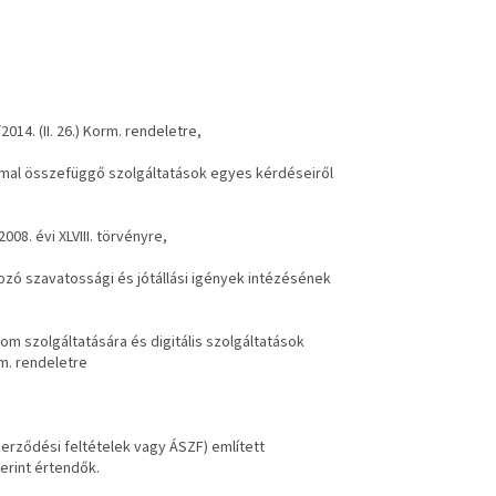
014. (II. 26.) Korm. rendeletre,
ommal összefüggő szolgáltatások egyes kérdéseiről
08. évi XLVIII. törvényre,
ozó szavatossági és jótállási igények intézésének
alom szolgáltatására és digitális szolgáltatások
rm. rendeletre
zerződési feltételek vagy ÁSZF) említett
erint értendők.