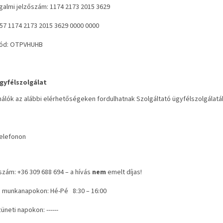
galmi jelzőszám:
1174 2173 2015 3629
57 1174 2173 2015 3629 0000 0000
ód:
OTPVHUHB
gyfélszolgálat
álók az alábbi elérhetőségeken fordulhatnak Szolgáltató ügyfélszolgálatá
elefonon
szám:
+36 309 688 694
– a hívás
nem
emelt díjas!
ő munkanapokon:
Hé-Pé 8:30 – 16:00
üneti napokon:
------