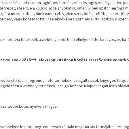
elhasználó lehet minden jogképes természetes és jogi személy, illetve j
zervezet, ideértve a külföldi jogalanyokat is, amennyiben az itt megfogalm
agára nézve kötelezőnek ismeri el. A jelen szerződési feltételek kereté
zemély, vagy korlátozottan cselekvőképes személy a Ptk. szabályai szerin
 szerződési feltételek a webhelyen történő elhelyezéstől hatályos, és hatá
 távollévők közötti, elektronikus úton kötött szerződésre vonatko
 webáruházban megrendelhető termékek, szolgáltatások lényeges tulajdo
egelőzően a webhely termékek, szolgáltatások tulajdonságait leíró oldala
 szerződéskötés nyelve a magyar.
 webhelyen leadott megrendelések ráutaló magatartás formájában tett jog