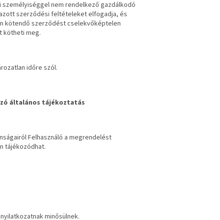
ogi személyiséggel nem rendelkező gazdálkodó
azott szerződési feltételeket elfogadja, és
ben kötendő szerződést cselekvőképtelen
t kötheti meg.
rozatlan időre szól.
zó általános tájékoztatás
nságairól Felhasználó a megrendelést
in tájékozódhat.
nyilatkozatnak minősülnek.