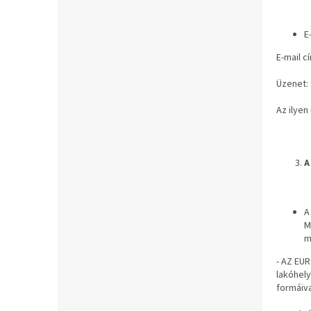
k
e
r
E
e
E-mail c
s
ő
Üzenet: 
Az ilyen
A
A
M
m
- AZ EUR
lakóhely
formáiva