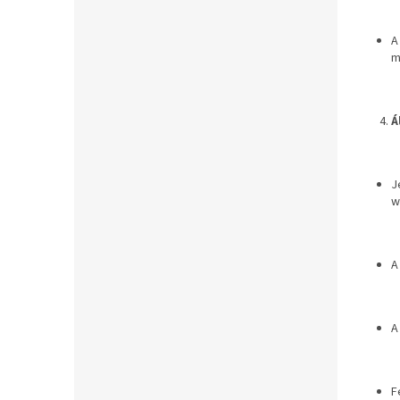
A
m
Á
J
w
A
A
F