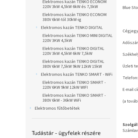
Elektromos kazán TENKO ECONOM
n
220V 3kW 4,5kW 6kW és 7,5kW
Blue Sto
e
Elektromos kazán TENKO ECONOM
l
380V 6kW-tól 30kW-ig
Elektromos kazán TENKO DIGITAL
Cégjeg
Elektromos kazán TENKO MINI DIGITAL
220V 3KW 4,5kW
Adószá
Elektromos kazán TENKO DIGITAL
220V 3kW 4,5kW 6kW 7,5kW
Székhel
Elektromos kazán TENKO DIGITAL
Üzleti 
380V 6kW 7,5kW 9kW 12kW 15kW
Elektromos kazán TENKO SMART - WiFi
Telefon
Elektromos kazán TENKO SMART -
220V 6KW 9kW 12kW WIFI
E-mail c
Elektromos kazán TENKO SMART -
380V 6kW - 36kW WiFi
(a továb
Elektromos fűtőbetétek
Szolgál
Számlav
Tudástár - ügyfelek részére