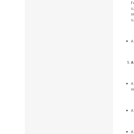
F
s
m
s
A
A
A
m
A
A