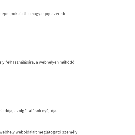
epnapok alatt a magyar jog szerinti
hely felhasználására, a webhelyen működő
ladója, szolgáltatások nyújtója.
 webhely weboldalait meglátogató személy.