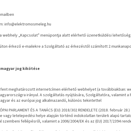
-mailben
ím:
info@elektromosmeleg.hu
a webhely „Kapcsolat” menüpontja alatt elérhető üzenetküldési lehetőség
 úton érkező e-mailekre a Szolgáltató az érkezéstől számított 2 munkanapon
 magyar jog kikötése
 fent meghatározott internetcímen elérhető webhelyet (a továbbiakban: w
agyarországra irányul. A szolgáltatás nyújtására, Szolgáltatóra, valamint a
agyar és az európai jog alkalmazandó, különös tekintettel
ÓPAI PARLAMENT ÉS A TANÁCS (EU) 2018/302 RENDELETE (2018. február 28.) a
e vagy letelepedési helye alapján történő indokolatlan területi alapú ta
l szembeni fellépésről, valamint a 2006/2004/EK és az (EU) 2017/2394 rend