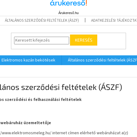
Árukereső.hu
ÁLTALÁNOS SZERZŐDÉSI FELTÉTELEK (ÁSZF)
ADATKEZELÉSI TÁJÉKOZTA
KERESÉS
Elektromos kazán bekötések
Általános szerződési feltételek (ÁSZF
lános szerződési feltételek (ÁSZF)
os szerződési és felhasználási feltételek
 webáruház üzemeltetője
://www.elektromosmeleg.hu/
internet címen elérhető webáruházat a(z)