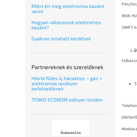
Pénzfor
Miért éri meg elektromos kazánt
venni
IBAN:
HU
Hogyan válasszunk elektromos
kazánt?
SWIFT k
Gyakran ismételt kérdések
Ü
Felhaszn
Partnereknek és szerelőknek
Hibrid fűtés új házakhoz – gáz +
elektromos rendszer
T
befektetőknek
TENKO ECONOM előnyei röviden
Telefon
Elérhet
Á
r
Munkasz
u
Árukereső.hu