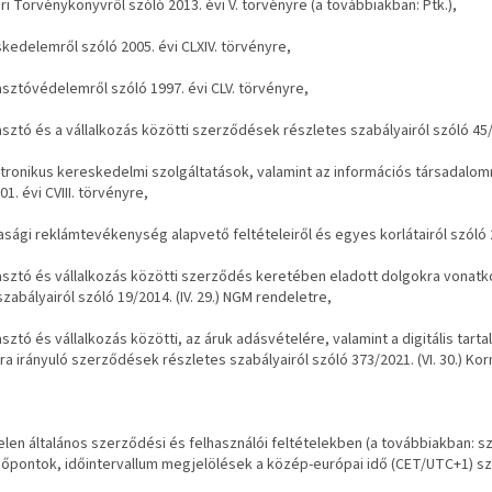
ári Törvénykönyvről szóló 2013. évi V. törvényre (a továbbiakban: Ptk.),
skedelemről szóló 2005. évi CLXIV. törvényre,
asztóvédelemről szóló 1997. évi CLV. törvényre,
asztó és a vállalkozás közötti szerződések részletes szabályairól szóló 45/2
ktronikus kereskedelmi szolgáltatások, valamint az információs társadal
01. évi CVIII. törvényre,
asági reklámtevékenység alapvető feltételeiről és egyes korlátairól szóló 20
asztó és vállalkozás közötti szerződés keretében eladott dolgokra vonatk
 szabályairól szóló 19/2014. (IV. 29.) NGM rendeletre,
asztó és vállalkozás közötti, az áruk adásvételére, valamint a digitális tart
ra irányuló szerződések részletes szabályairól szóló 373/2021. (VI. 30.) Ko
elen általános szerződési és felhasználói feltételekben (a továbbiakban: s
dőpontok, időintervallum megjelölések a közép-európai idő (CET/UTC+1) sz