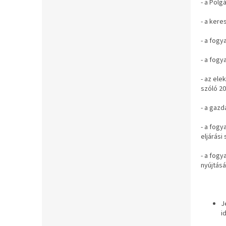
- a Polg
- a kere
- a fogy
- a fogy
- az ele
szóló 20
- a gazd
- a fogy
eljárási
- a fogy
nyújtásá
J
i