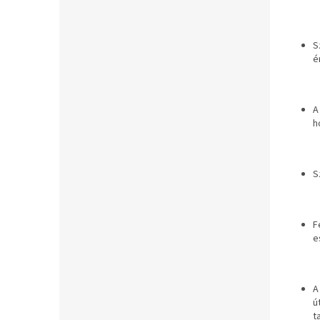
S
é
A
h
S
F
e
A
ú
t