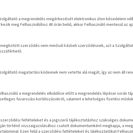
zolgáltató a megrendelés megérkezését elektronikus úton késedelem nélkü
rkezik meg Felhasználóhoz 48 órán belül, akkor Felhasználó mentesül az aján
 megkötött szerződés nem minősül írásbeli szerződésnek, azt a Szolgáltat
ozzáférhető.
zolgáltató magatartási kódexnek nem vetette alá magát, így az nem áll ren
elhasználó a megrendelés elküldése előtt a megrendelés lépései során tájék
setleges fuvarozási korlátozásokról, valamint a lehetséges fizetési módok
 szerződési feltételeket és a jogszerű tájékoztatáshoz szükséges doku
tján történő visszaigazolásához csatolt dokumentumként megkapja, a me
artalommal. Ezen felül a szerződési feltételeket és tájékoztatókat Felha