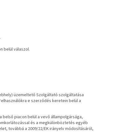
.
 belül válaszol.
ebhely) üzemeltető Szolgáltató szolgáltatása
 Felhasználókra e szerződés keretein belül a
 belső piacon belül a vevő állampolgársága,
rtalomkorlátozással és a megkülönböztetés egyéb
elet, továbbá a 2009/22/EK irányelv módosításáról,