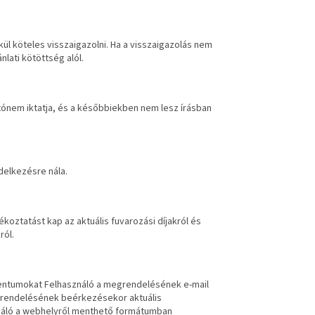
l köteles visszaigazolni. Ha a visszaigazolás nem
lati kötöttség alól.
ónem iktatja, és a későbbiekben nem lesz írásban
delkezésre nála.
oztatást kap az aktuális fuvarozási díjakról és
ról.
mentumokat Felhasználó a megrendelésének e-mail
grendelésének beérkezésekor aktuális
sználó a webhelyről menthető formátumban