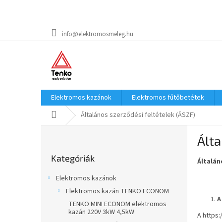
Ugrás
info@elektromosmeleg.hu
a
fő
tartalomhoz
Elektromos kazánok
Elektromos fűtőbetétek
Kezdőlap
Általános szerződési feltételek (ÁSZF)
O
Álta
l
Kategóriák
d
Kategóriák
átugrása
Általán
a
l
Elektromos kazánok
s
Elektromos kazán TENKO ECONOM
ó
A
TENKO MINI ECONOM elektromos
p
kazán 220V 3kW 4,5kW
A
https
a