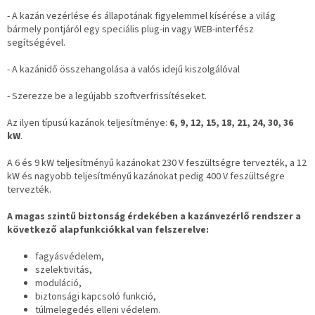
i
- A kazán vezérlése és állapotának figyelemmel kísérése a világ
bármely pontjáról egy speciális plug-in vagy WEB-interfész
segítségével.
- A kazánidő összehangolása a valós idejű kiszolgálóval
- Szerezze be a legújabb szoftverfrissítéseket.
Az ilyen típusú kazánok teljesítménye:
6, 9, 12, 15, 18, 21, 24, 30, 36
kW
.
A 6 és 9 kW teljesítményű kazánokat 230 V feszültségre tervezték, a 12
kW és nagyobb teljesítményű kazánokat pedig 400 V feszültségre
tervezték.
A magas szintű biztonság érdekében a kazánvezérlő rendszer a
következő alapfunkciókkal van felszerelve:
fagyásvédelem,
szelektivitás,
moduláció,
biztonsági kapcsoló funkció,
túlmelegedés elleni védelem.