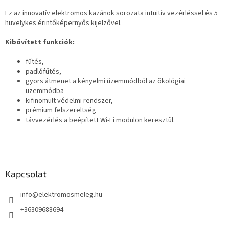
Ez az innovatív elektromos kazánok sorozata intuitív vezérléssel és 5
hüvelykes érintőképernyős kijelzővel.
Kibővített funkciók:
fűtés,
padlófűtés,
gyors átmenet a kényelmi üzemmódból az ökológiai
üzemmódba
kifinomult védelmi rendszer,
prémium felszereltség
távvezérlés a beépített Wi-Fi modulon keresztül.
L
á
b
l
Kapcsolat
é
info
@
elektromosmeleg.hu
c
+36309688694