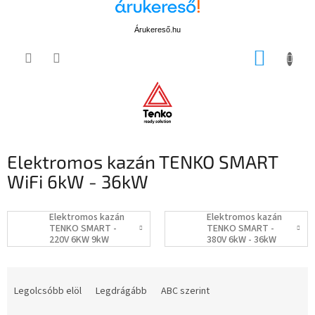
Árukereső.hu
Ugrás
KOSÁR
a
fő
tartalomhoz
Elektromos kazán TENKO SMART
WiFi 6kW - 36kW
Elektromos kazán
Elektromos kazán
TENKO SMART -
TENKO SMART -
220V 6KW 9kW
380V 6kW - 36kW
12kW WIFI
WiFi
T
e
Legolcsóbb elöl
Legdrágább
ABC szerint
r