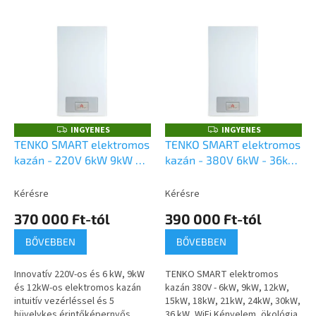
m
T
é
e
k
r
e
m
k
é
r
k
e
e
n
k
d
INGYENES
INGYENES
I
I
N
N
l
e
TENKO SMART elektromos
TENKO SMART elektromos
G
G
i
z
kazán - 220V 6kW 9kW és
kazán - 380V 6kW - 36kW,
Y
Y
E
E
s
é
12kW WiFi
WiFi
N
N
t
s
E
E
Kérésre
Kérésre
S
S
á
e
370 000 Ft-tól
390 000 Ft-tól
j
a
BŐVEBBEN
BŐVEBBEN
Innovatív 220V-os és 6 kW, 9kW
TENKO SMART elektromos
és 12kW-os elektromos kazán
kazán 380V - 6kW, 9kW, 12kW,
intuitív vezérléssel és 5
15kW, 18kW, 21kW, 24kW, 30kW,
hüvelykes érintőképernyős
36 kW, WiFi Kényelem, ökológia,