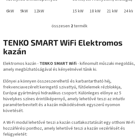
kijelzővel. Kibővített
hatékonyság, wifi vezérlés,
funkcióválaszték: Fűtés,
6kW
9kW
12kW
védelmi funkciók. Innovatív...
15 kW
18 kW
21 kW
24 kW
Padlófűtés,...
összesen
2
termék
L
i
s
TENKO SMART WiFi Elektromos
t
kazán
a
i
r
Elektromos kazán -
TENKO SMART Wifi
- kifinomult műszaki megoldás,
á
amely megbízhatóságával és kényelmével tűnik ki.
n
y
Előnyei a könnyen összeszerelhető és karbantartható héj,
í
frekvenciavezérelt keringető szivattyú, fűtőelemek rézblokkja,
t
Európai gyártmányú hidraulikus csoport. Különleges előnye az 5
á
hüvelykes színes érintőképernyő, amely lehetővé teszi az intuitív
s
paraméterbevitelt és a kazán működésének egyszerű nyomon
e
követését.
l
e
A Wi-Fi modul lehetővé teszi a kazán csatlakoztatását egy otthoni Wi-Fi
m
hozzáférési ponthoz, amely lehetővé teszi a kazán vezérlését és
e
felügyeletét: