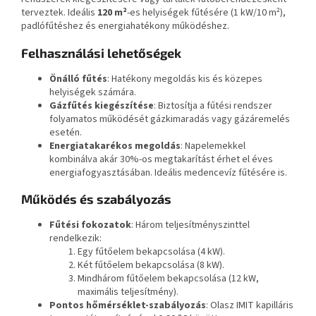
terveztek. Ideális
120 m²
-es helyiségek fűtésére (1 kW/10 m²),
padlófűtéshez és energiahatékony működéshez.
Felhasználási lehetőségek
Önálló fűtés
: Hatékony megoldás kis és közepes
helyiségek számára.
Gázfűtés kiegészítése
: Biztosítja a fűtési rendszer
folyamatos működését gázkimaradás vagy gázáremelés
esetén.
Energiatakarékos megoldás
: Napelemekkel
kombinálva akár 30%-os megtakarítást érhet el éves
energiafogyasztásában. Ideális medencevíz fűtésére is.
Működés és szabályozás
Fűtési fokozatok
: Három teljesítményszinttel
rendelkezik:
Egy fűtőelem bekapcsolása (4 kW).
Két fűtőelem bekapcsolása (8 kW).
Mindhárom fűtőelem bekapcsolása (12 kW,
maximális teljesítmény).
Pontos hőmérséklet-szabályozás
: Olasz IMIT kapilláris