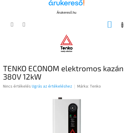
Árukereső.hu
Ugrás
KOSÁR
a
fő
tartalomhoz
TENKO ECONOM elektromos kazán
380V 12kW
A
Nincs értékelés
Ugrás az értékeléshez
Márka:
Tenko
termék
átlagos
értékelése
5-
ből
0,0
csillag.