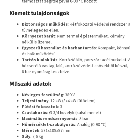
termosztát segítségével 0-90 °C között.
Kiemelt tulajdonságok
Biztonságos működés
: Kétfokozatú védelmi rendszer a
túlmelegedés ellen.
Környezetbarát
: Nem termel égésterméket, kémény
nélkül is üzemel.
Egyszerű használat és karbantartás
: Kompakt, könnyű
és halk működésű.
Tartós kialakítás
: Korrózióálló, porszórt acél burkolat. A
hőcserélő vastag falú, korrózióvédett csövekből készül,
8 bar nyomásig tesztelve.
Műszaki adatok
Névleges feszültség
: 380 V
Teljesítmény
: 12 kW (3x4 kW fűtőelem)
Fűtési fokozatok
: 3
Csatlakozás
: Ø 3/4 hüvelyk (külső menet)
Maximális rendszernyomás
: 3 bar
Hőmérséklet-szabályozás
: Analóg (0-90 °C)
Méretek
: 581x189x97 mm
Súly
: 7,6 kg