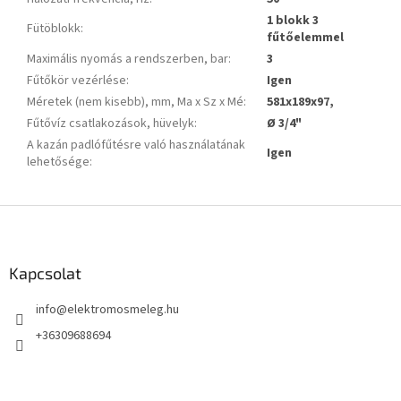
1 blokk 3
Fütöblokk
:
fűtőelemmel
Maximális nyomás a rendszerben, bar
:
3
Fűtőkör vezérlése
:
Igen
Méretek (nem kisebb), mm, Ma x Sz x Mé
:
581х189х97,
Fűtővíz csatlakozások, hüvelyk
:
Ø 3/4"
A kazán padlófűtésre való használatának
Igen
lehetősége
:
L
á
b
l
Kapcsolat
é
info
@
elektromosmeleg.hu
c
+36309688694