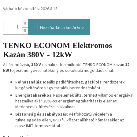
Várható kézbesítés:
2026.8.13
Hozzáadás a kosárhoz
TENKO ECONOM Elektromos
Kazán 380V - 12kW
A háromfázisú,
380 V
-os hálózaton működő TENKO ECONOM kazán
12
kW
teljesítményével hatékony és sokoldalú megoldást kínál.
Felhasználás
: Ideális padlófűtéshez, gázfűtési rendszerek
kiegészítésére vagy tartalék berendezésként.
Energiatakarékos
: Napelemek által termelt villamos energiával
használva akár 30%-os energiamegtakarítást is elérhet.
Medencevíz fűtésére is alkalmas.
Biztonság és szabályozás
: Kétfokozatú védelem a
túlmelegedés ellen, 0-90 °C között állítható hőmérséklet az
olasz IMIT termosztáttal.