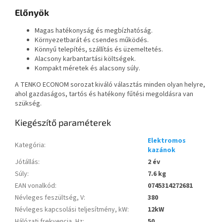
Előnyök
Magas hatékonyság és megbízhatóság.
Környezetbarát és csendes működés.
Könnyű telepítés, szállítás és üzemeltetés.
Alacsony karbantartási költségek.
Kompakt méretek és alacsony súly.
A TENKO ECONOM sorozat kiváló választás minden olyan helyre,
ahol gazdaságos, tartós és hatékony fűtési megoldásra van
szükség.
Kiegészítő paraméterek
Elektromos
Kategória
:
kazánok
Jótállás
:
2 év
Súly
:
7.6 kg
EAN vonalkód
:
0745314272681
Névleges feszültség, V
:
380
Névleges kapcsolási teljesítmény, kW
:
12kW
Hálózati frekvencia, Hz
:
50