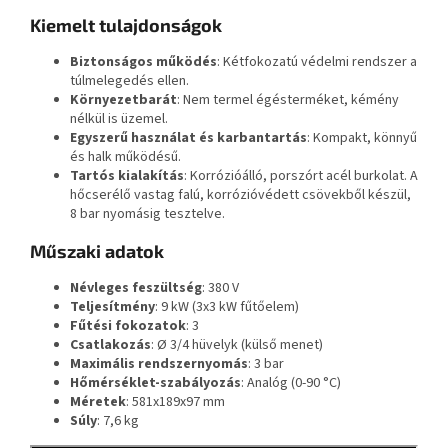
Kiemelt tulajdonságok
Biztonságos működés
: Kétfokozatú védelmi rendszer a
túlmelegedés ellen.
Környezetbarát
: Nem termel égésterméket, kémény
nélkül is üzemel.
Egyszerű használat és karbantartás
: Kompakt, könnyű
és halk működésű.
Tartós kialakítás
: Korrózióálló, porszórt acél burkolat. A
hőcserélő vastag falú, korrózióvédett csövekből készül,
8 bar nyomásig tesztelve.
Műszaki adatok
Névleges feszültség
: 380 V
Teljesítmény
: 9 kW (3x3 kW fűtőelem)
Fűtési fokozatok
: 3
Csatlakozás
: Ø 3/4 hüvelyk (külső menet)
Maximális rendszernyomás
: 3 bar
Hőmérséklet-szabályozás
: Analóg (0-90 °C)
Méretek
: 581x189x97 mm
Súly
: 7,6 kg