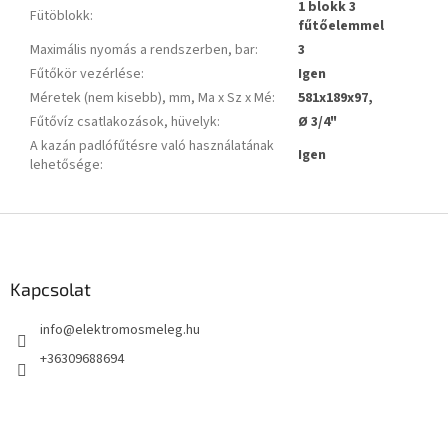
1 blokk 3
Fütöblokk
:
fűtőelemmel
Maximális nyomás a rendszerben, bar
:
3
Fűtőkör vezérlése
:
Igen
Méretek (nem kisebb), mm, Ma x Sz x Mé
:
581х189х97,
Fűtővíz csatlakozások, hüvelyk
:
Ø 3/4"
A kazán padlófűtésre való használatának
Igen
lehetősége
:
L
á
b
l
Kapcsolat
é
info
@
elektromosmeleg.hu
c
+36309688694