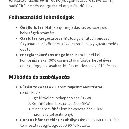
terveztek. Ideális
60 m²
-es helyiségek fűtésére (1 kW/10 m²),
padlófűtéshez és energiahatékony működéshez.
Felhasználási lehetőségek
Önálló fűtés
: Hatékony megoldás kis és közepes
helyiségek számára.
Gázfűtés kiegészítése
: Biztosítja a fűtési rendszer
folyamatos működését gázkimaradás vagy gázáremelés
esetén.
Energiatakarékos megoldás
: Napelemekkel
kombinálva akár 30%-os megtakarítást érhet el éves
energiafogyasztásában. Ideális medencevíz fűtésére is.
Működés és szabályozás
Fűtési fokozatok
: Három teljesítményszinttel
rendelkezik:
Egy fűtőelem bekapcsolása (3 kW).
Két fűtőelem bekapcsolása (6 kW).
Mindhárom fűtőelem bekapcsolása (9 kW,
maximális teljesítmény).
Pontos hőmérséklet-szabályozás
: Olasz IMIT kapilláris
termosztát segítségével 0-90 °C között.