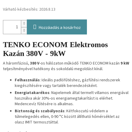
Várható kézbesítés:
2026.8.13
Hozzáadás a kosárhoz
TENKO ECONOM Elektromos
Kazán 380V - 9kW
A háromfázisú,
380 V
-os hálózaton működő TENKO ECONOM kazán
9 kW
teljesítményével hatékony és sokoldalú megoldást kínál.
Felhasználás
: Ideális padlófűtéshez, gázfűtési rendszerek
kiegészítésére vagy tartalék berendezésként.
Energiatakarékos
: Napelemek által termelt villamos energiával
használva akár 30%-os energiamegtakarítást is elérhet.
Medencevíz fűtésére is alkalmas.
Biztonság és szabályozás
: Kétfokozatú védelem a
túlmelegedés ellen, 0-90 °C között állítható hőmérséklet az
olasz IMIT termosztáttal.