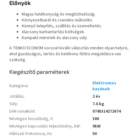
Előnyök
Magas hatékonyság és megbízhatóság.
Környezetbarát és csendes működés.
Könnyű telepítés, szállítás és üzemeltetés.
Alacsony karbantartási költségek.
Kompakt méretek és alacsony súly.
A TENKO ECONOM sorozat kiváló választás minden olyan helyre,
ahol gazdaságos, tartós és hatékony fűtési megoldásra van
szükség.
Kiegészítő paraméterek
Elektromos
Kategória
:
kazánok
Jótállás
:
2 év
Súly
:
7.6 kg
EAN vonalkód
:
0745314272674
Névleges feszültség, V
:
380
Névleges kapcsolási teljesítmény, kW
:
9kW
Hálózati frekvencia, Hz
:
50