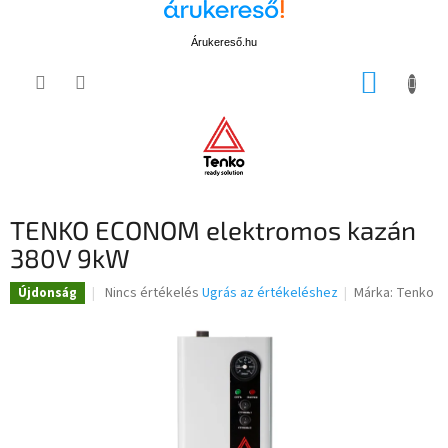
Árukereső.hu
Ugrás
KOSÁR
a
fő
tartalomhoz
TENKO ECONOM elektromos kazán
380V 9kW
A
Nincs értékelés
Ugrás az értékeléshez
Márka:
Tenko
Újdonság
termék
átlagos
értékelése
5-
ből
0,0
csillag.