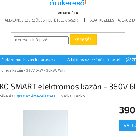
Árukereső.hu
ÁLTALÁNOS SZERZŐDÉSI FELTÉTELEK (ÁSZF)
ADATKEZELÉSI TÁJÉKOZTA
KERESÉS
Elektromos kazán bekötések
Általános szerződési feltételek (ÁSZF
omos kazán - 380V 6kW - 36kW, WiFi
KO SMART elektromos kazán - 380V 6
rtékelés
Ugrás az értékeléshez
Márka:
Tenko
390
ése
Egységár
VÁLTO