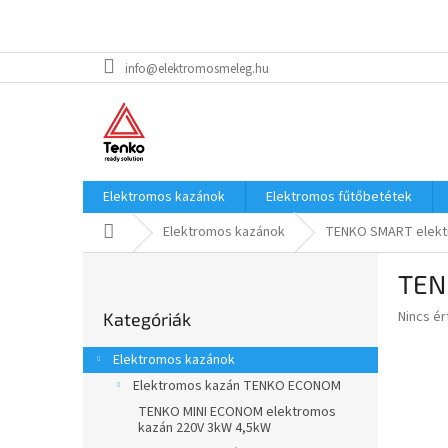
Ugrás
info@elektromosmeleg.hu
a
fő
tartalomhoz
Elektromos kazánok
Elektromos fűtőbetétek
Kezdőlap
Elektromos kazánok
TENKO SMART elektr
O
TEN
l
Kategóriák
d
A
Nincs é
Kategóriák
átugrása
a
termék
l
átlagos
Elektromos kazánok
s
értékel
Elektromos kazán TENKO ECONOM
5-
ó
ből
TENKO MINI ECONOM elektromos
p
kazán 220V 3kW 4,5kW
0,0
a