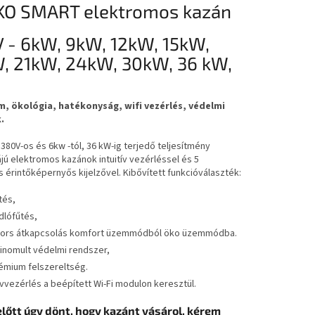
O SMART elektromos kazán
 - 6kW, 9kW, 12kW, 15kW,
, 21kW, 24kW, 30kW, 36 kW,
, ökológia, hatékonyság, wifi vezérlés, védelmi
.
 380V-os és 6kw -tól, 36 kW-ig terjedő teljesítmény
jú elektromos kazánok intuitív vezérléssel és 5
 érintőképernyős kijelzővel. Kibővített funkcióválaszték:
tés,
dlófűtés,
ors átkapcsolás komfort üzemmódból öko üzemmódba.
finomult védelmi rendszer,
émium felszereltség.
vvezérlés a beépített Wi-Fi modulon keresztül.
lőtt úgy dönt, hogy kazánt vásárol, kérem