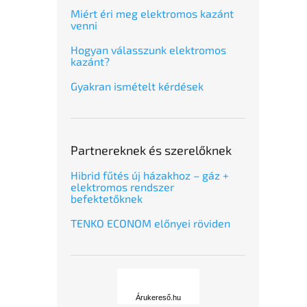
Miért éri meg elektromos kazánt
venni
Hogyan válasszunk elektromos
kazánt?
Gyakran ismételt kérdések
Partnereknek és szerelőknek
Hibrid fűtés új házakhoz – gáz +
elektromos rendszer
befektetőknek
TENKO ECONOM előnyei röviden
Á
r
u
Árukereső.hu