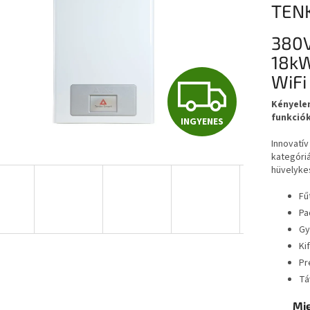
TENK
380V
18kW
WiFi
I
Kényelem
funkciók
INGYENES
N
Innovatív
kategóriá
hüvelykes
G
Fű
Pa
Y
Gy
Ki
Pr
E
Tá
Mie