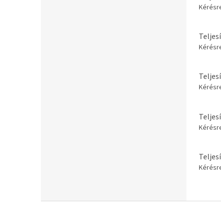
Kérésr
Teljes
Kérésr
Teljes
Kérésr
Teljes
Kérésr
Teljes
Kérésr
L
á