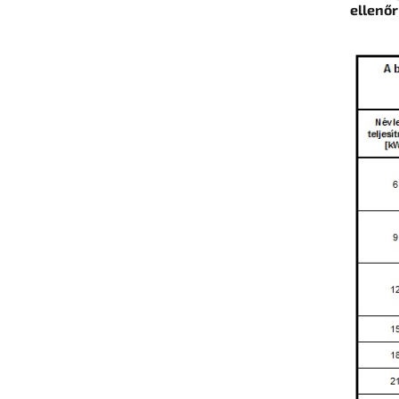
ellenőr
N
E
S