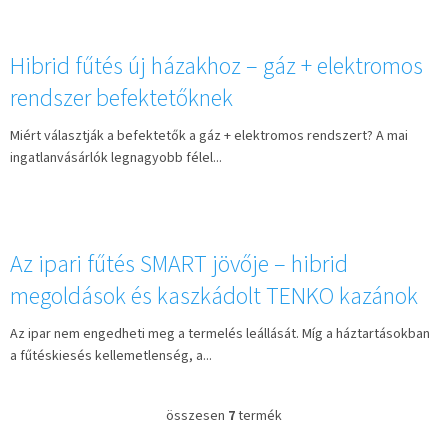
Hibrid fűtés új házakhoz – gáz + elektromos
rendszer befektetőknek
Miért választják a befektetők a gáz + elektromos rendszert? A mai
ingatlanvásárlók legnagyobb félel...
Az ipari fűtés SMART jövője – hibrid
megoldások és kaszkádolt TENKO kazánok
Az ipar nem engedheti meg a termelés leállását. Míg a háztartásokban
a fűtéskiesés kellemetlenség, a...
összesen
7
termék
L
i