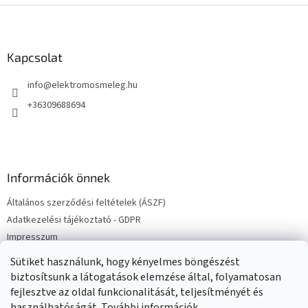
s
L
t
á
a
b
i
l
Kapcsolat
r
é
á
info
@
elektromosmeleg.hu
c
n
y
+36309688694
í
t
á
s
e
Információk önnek
l
e
Általános szerződési feltételek (ÁSZF)
m
e
Adatkezelési tájékoztató - GDPR
i
Impresszum
Elektromos kazán bekötések
Sütiket használunk, hogy kényelmes böngészést
Elérhetőségek
biztosítsunk a látogatások elemzése által, folyamatosan
fejlesztve az oldal funkcionalitását, teljesítményét és
használhatóságát.
További információk