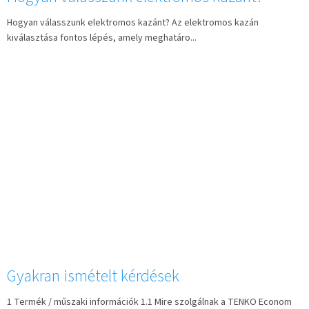
t
Hogyan válasszunk elektromos kazánt? Az elektromos kazán
á
kiválasztása fontos lépés, amely meghatáro...
j
a
Gyakran ismételt kérdések
1 Termék / műszaki információk 1.1 Mire szolgálnak a TENKO Econom