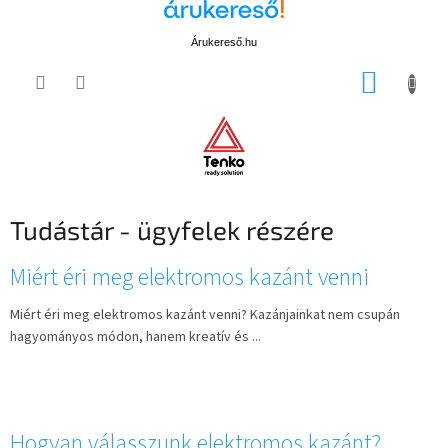
Árukereső.hu
Ugrás
KOSÁR
a
fő
tartalomhoz
Tudástár - ügyfelek részére
C
Miért éri meg elektromos kazánt venni
i
k
Miért éri meg elektromos kazánt venni? Kazánjainkat nem csupán
k
hagyományos módon, hanem kreatív és ...
e
k
l
i
Hogyan válasszunk elektromos kazánt?
s